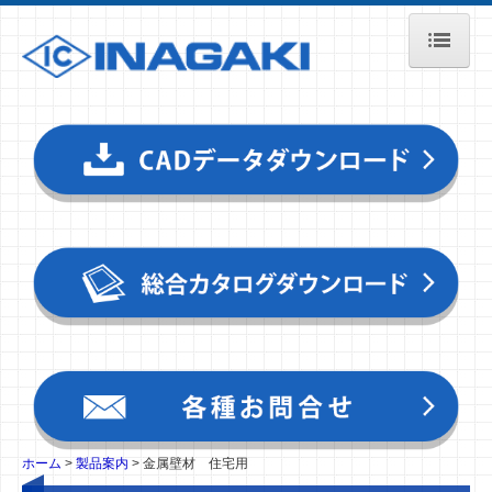
ホーム
製品案内
金属屋根材
金属壁材
取扱商品
資料ダウンロード
CADデータ
動画（YouTube）
設計材工価格
ガルバリウム鋼板とは？
ホーム
製品案内
金属壁材 住宅用