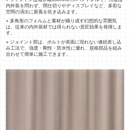
内外装を
問わず、間仕切りやディスプレイなど、多彩な
空間の演出に
新風を吹き込みます。
●
多角形のフォルムと素材が織り成す幻想的な雰囲気
は、従来の
内外装材では得られない意匠効果を発揮しま
す。
●
ジョイント部は、ボルトが表面に現れない連続差し込
み工法で、
強度・剛性・防水性に優れ、規格部品を組み
合わせて簡単に
施工できます。