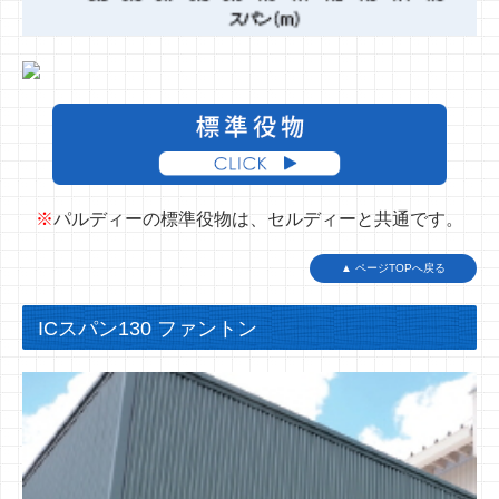
※
パルディーの標準役物は、セルディーと共通です。
▲ ページTOPへ戻る
ICスパン130 ファントン