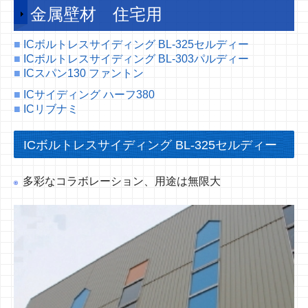
耐火構造認定・外壁防火構造認定
金属壁材 住宅用
施工事例
■
ICボルトレスサイディング BL-325セルディー
■
ICボルトレスサイディング BL-303パルディー
屋根材風圧力計算
■
ICスパン130 ファントン
■
ICサイディング ハーフ380
会社案内
■
ICリブナミ
事務所一覧
ICボルトレスサイディング BL-325セルディー
採用情報
多彩なコラボレーション、用途は無限大
リクナビ
採用サイト
社員の声
お問い合わせ
プライバシーポリシー