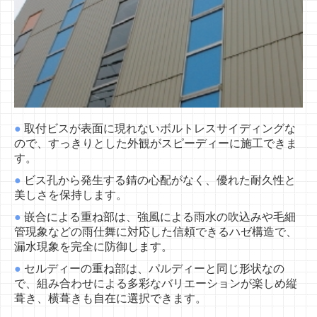
●
取付ビスが表面に現れないボルトレスサイディングな
ので、
すっきりとした外観がスピーディーに施工できま
す。
●
ビス孔から発生する錆の心配がなく、優れた耐久性と
美しさを保持します。
●
嵌合による重ね部は、強風による雨水の吹込みや
毛細
管現象などの雨仕舞に対応した信頼できるハゼ構造
で、
漏水現象を完全に防御します。
●
セルディーの重ね部は、パルディーと同じ形状なの
で、
組み合わせによる多彩なバリエーションが楽しめ
縦
葺き、横葺きも自在に選択できます。