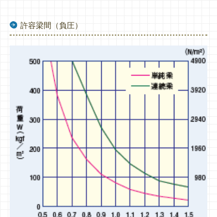
許容梁間（負圧）