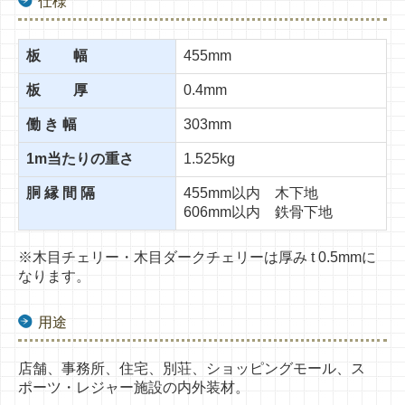
仕様
板 幅
455mm
板 厚
0.4mm
働 き 幅
303mm
1m当たりの重さ
1.525kg
胴 縁 間 隔
455mm以内 木下地
606mm以内 鉄骨下地
※木目チェリー・木目ダークチェリーは厚み t 0.5mmに
なります。
用途
店舗、事務所、住宅、別荘、ショッピングモール、ス
ポーツ・レジャー施設の内外装材。