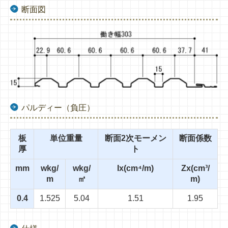
断面図
パルディー（負圧）
板
単位重量
断面2次モーメン
断面係数
厚
ト
mm
wkg/
wkg/
Ix(cm⁴/m)
Zx(cm³/
m
㎡
m)
0.4
1.525
5.04
1.51
1.95