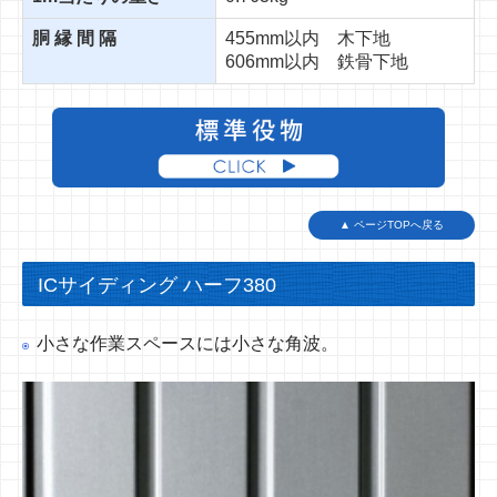
胴 縁 間 隔
455mm以内 木下地
606mm以内 鉄骨下地
▲ ページTOPへ戻る
ICサイディング ハーフ380
小さな作業スペースには小さな角波。