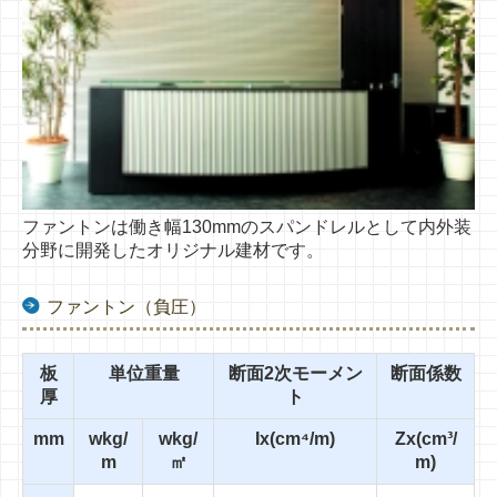
ファントンは
働き幅130mmの
スパンドレルとして
内外装
分野に開発した
オリジナル建材です。
ファントン（負圧）
板
単位重量
断面2次モーメン
断面係数
厚
ト
mm
wkg/
wkg/
Ix(cm⁴/m)
Zx(cm³/
m
㎡
m)