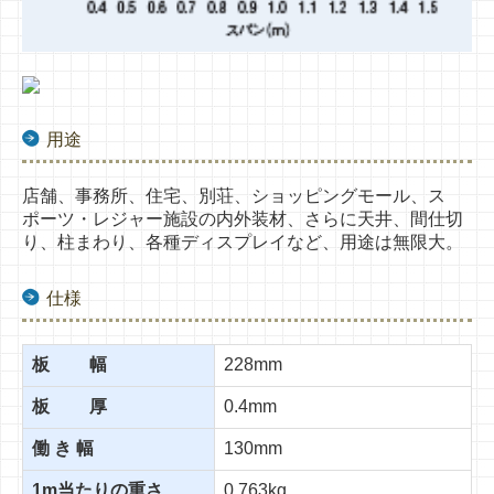
用途
店舗、事務所、住宅、別荘、ショッピングモール、
ス
ポーツ・レジャー施設の内外装材、
さらに天井、間仕切
り、柱まわり、
各種ディスプレイなど、用途は無限大。
仕様
板 幅
228mm
板 厚
0.4mm
働 き 幅
130mm
1m当たりの重さ
0.763kg