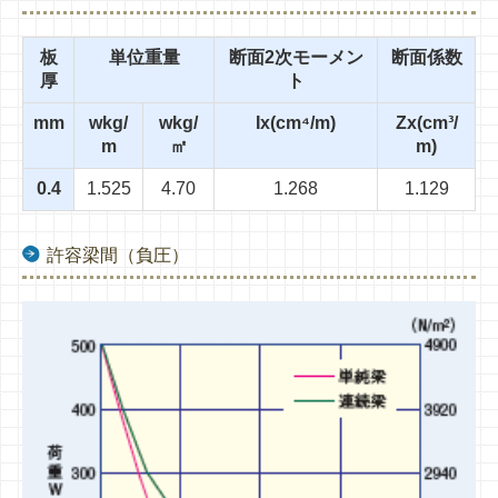
板
単位重量
断面2次モーメン
断面係数
厚
ト
mm
wkg/
wkg/
Ix(cm⁴/m)
Zx(cm³/
m
㎡
m)
0.4
1.525
4.70
1.268
1.129
許容梁間（負圧）