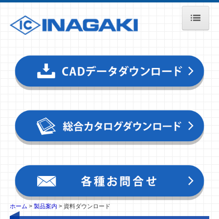
ホーム
製品案内
金属屋根材
金属壁材
取扱商品
資料ダウンロード
CADデータ
動画（YouTube）
設計材工価格
ガルバリウム鋼板とは？
ホーム
製品案内
資料ダウンロード