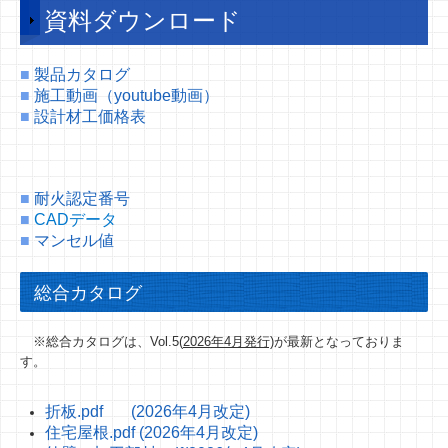
耐火構造認定・外壁防火構造認定
資料ダウンロード
施工事例
■
製品カタログ
■
施工動画（youtube動画）
屋根材風圧力計算
■
設計材工価格表
会社案内
事務所一覧
■
耐火認定番号
■
CADデータ
採用情報
■
マンセル値
リクナビ
総合カタログ
採用サイト
※総合カタログは、Vol.5(
2026年4月発行)
が最新となっておりま
社員の声
す。
お問い合わせ
折板.pdf (2026年4月改定)
住宅屋根.pdf (2026年4月改定)
プライバシーポリシー