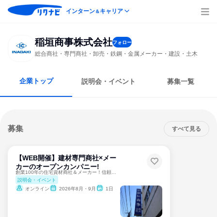
インターン
キャリア
＆
稲垣商事株式会社
フォロー
総合商社・専門商社・卸売・鉄鋼・金属メーカー・建設・土木
企業トップ
説明会・イベント
募集一覧
募集
すべて見る
【WEB開催】建材専門商社×メー
カーのオープンカンパニー!
創業100年の住宅資材商社＆メーカー！信頼と安定性が自慢！
説明会・イベント
オンライン
2026年8月・9月
1日